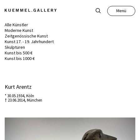
Menü
Schließen
Alle Künstler
Moderne Kunst
Zeitgenössische Kunst
Kunst 17. - 19. Jahrhundert
Skulpturen
Kunst bis 500 €
Kunst
Kunst bis 1000 €
Antiquitäten
Kurt Arentz
* 30.05.1934, Köln
Auktion
† 23.06.2014, München
Leistungen
Über uns