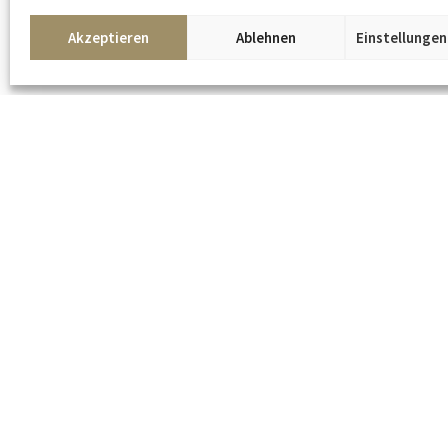
Akzeptieren
Ablehnen
Einstellunge
Verantwortlich für die Inhalte dieser Seite gemäß § 7 Abs.1 TMG ist
Detlev Kümmel.