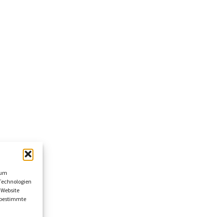
 um
Technologien
 Website
n bestimmte