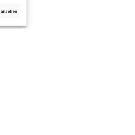
n ansehen
Jetzt im Kümmel Gallery Newsletter anmel
und alle Infos zu neuen Objekten und Event
Startseite
Über uns
Kontakt