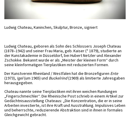
Ludwig Chateau, Kaninchen, Skulptur, Bronze, signiert
Ludwig Chateau, geboren als Sohn des Schlossers Joseph Chateau
(1878–1942) und seiner Frau Maria, geb. Kaiser (* 1879),
studierte an
der Kunstakademie in Düsseldorf, bei Hubert Netzler und Alexander
Zschokke. Bekannt wurde er als „Meister der kleinen Form“
durch
seine kleinformatigen Tierplastiken mit reduzierten Formen.
Der Kunstverein Rheinland / Westfalen hat die Bronzefiguren
Ente
(1973),
Igel
(um 1965) und
Buckelrind
(1969) als limitierte Jahresgaben
herausgegeben.
Chateau nannte seine Tierplastiken mit ihren weichen Rundungen
„Fingerschmeichler“. Die Rheinische Post schrieb in einem Artikel zur
Gedächtnisausstellung Chateaus: „Die Konzentration, die er in seine
Arbeiten investierte, ist ihre Kraft und Ausstrahlung. Impulsives Leben
und beherrschte, reduzierende Abstraktion sind in ihnen in formales
Gleichgewicht gebracht.