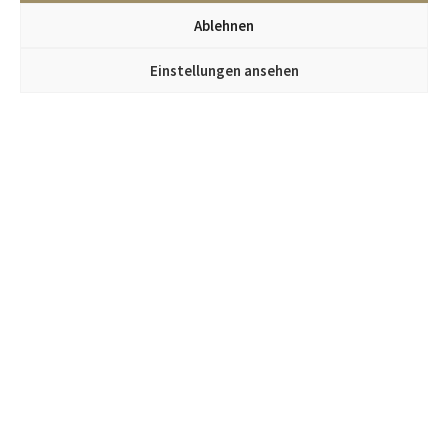
Ablehnen
Einstellungen ansehen
Jetzt im Kümmel Gallery Newsletter anmelden
und alle Infos zu neuen Objekten und Events erhalten.