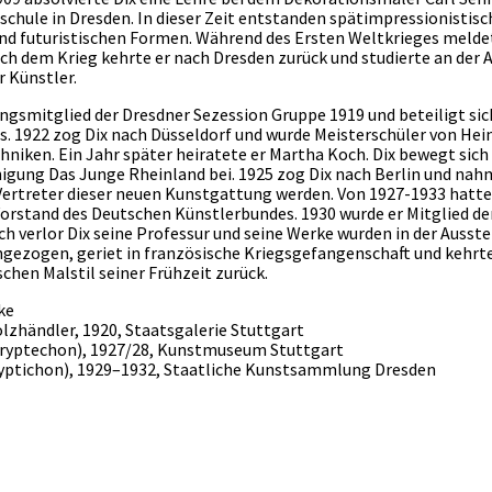
hule in Dresden. In dieser Zeit entstanden spätimpressionistisc
nd futuristischen Formen. Während des Ersten Weltkrieges meldete
ch dem Krieg kehrte er nach Dresden zurück und studierte an der A
r Künstler.
ngsmitglied der Dresdner Sezession Gruppe 1919 und beteiligt sich
 1922 zog Dix nach Düsseldorf und wurde Meisterschüler von Hein
hniken. Ein Jahr später heiratete er Martha Koch. Dix bewegt sich
igung Das Junge Rheinland bei. 1925 zog Dix nach Berlin und nahm 
rtreter dieser neuen Kunstgattung werden. Von 1927-1933 hatte 
orstand des Deutschen Künstlerbundes. 1930 wurde er Mitglied de
ch verlor Dix seine Professur und seine Werke wurden in der Ausst
gezogen, geriet in französische Kriegsgefangenschaft und kehrte
schen Malstil seiner Frühzeit zurück.
ke
olzhändler, 1920, Staatsgalerie Stuttgart
Tryptechon), 1927/28, Kunstmuseum Stuttgart
Tryptichon), 1929–1932, Staatliche Kunstsammlung Dresden