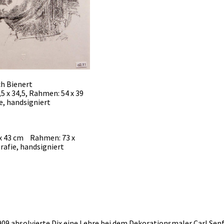
ch Bienert
,5 x 34,5, Rahmen: 54 x 39
e, handsigniert
 x 43 cm Rahmen: 73 x
rafie, handsigniert
909 absolvierte Dix eine Lehre bei dem Dekorationsmaler Carl Senff