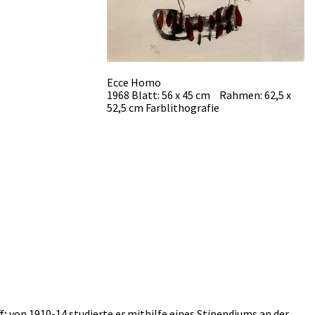
Ecce Homo
1968 Blatt: 56 x 45 cm Rahmen: 62,5 x
52,5 cm Farblithografie
; von 1910-14 studierte er mithilfe eines Stipendiums an der