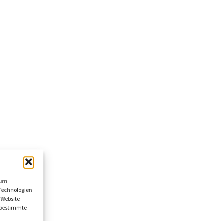
 um
Technologien
 Website
n bestimmte