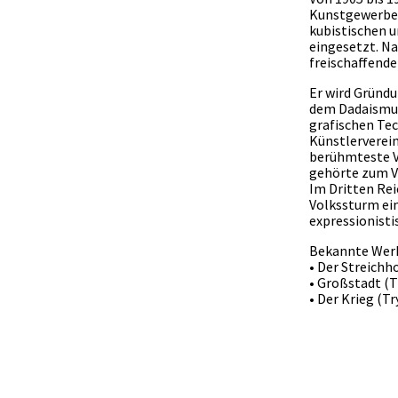
Kunstgewerbesc
kubistischen u
eingesetzt. Na
freischaffende
Er wird Gründu
dem Dadaismus.
grafischen Tec
Künstlerverein
berühmteste Ve
gehörte zum V
Im Dritten Rei
Volkssturm ein
expressionisti
Bekannte Wer
• Der Streichh
• Großstadt (
• Der Krieg (