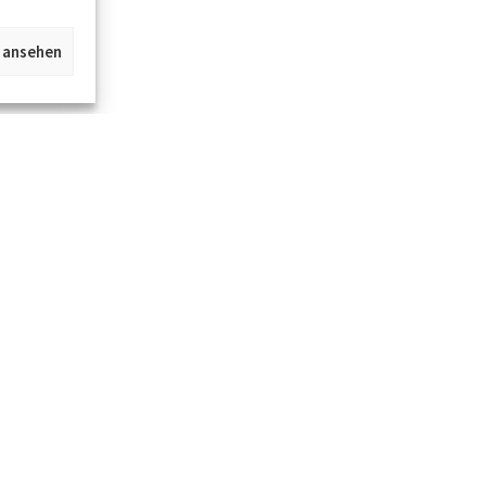
n ansehen
Jetzt im Kümmel Gallery Newsletter anmel
und alle Infos zu neuen Objekten und Event
Startseite
Über uns
Kontakt