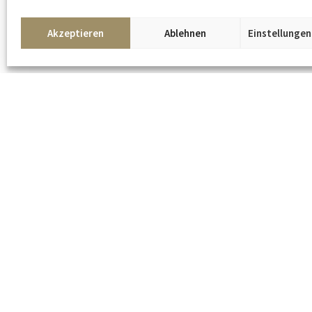
Akzeptieren
Ablehnen
Einstellunge
Verantwortlich für die Inhalte dieser Seite gemäß § 7 Abs.1 TMG ist
Detlev Kümmel.