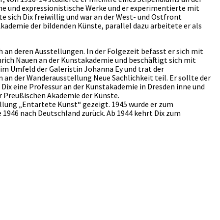
he und expressionistische Werke und er experimentierte mit
 sich Dix freiwillig und war an der West- und Ostfront
kademie der bildenden Künste, parallel dazu arbeitete er als
 an deren Ausstellungen. In der Folgezeit befasst er sich mit
rich Nauen an der Kunstakademie und beschäftigt sich mit
 im Umfeld der Galeristin Johanna Ey und trat der
an der Wanderausstellung Neue Sachlichkeit teil. Er sollte der
Dix eine Professur an der Kunstakademie in Dresden inne und
r Preußischen Akademie der Künste.
ellung „Entartete Kunst“ gezeigt. 1945 wurde er zum
 1946 nach Deutschland zurück. Ab 1944 kehrt Dix zum