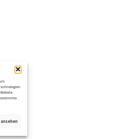
 um
Technologien
 Website
n bestimmte
n ansehen