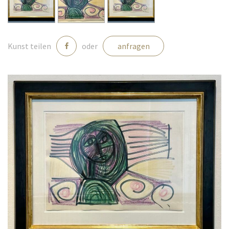
Medien
Kunst teilen
oder
anfragen
Kontakt
einloggen