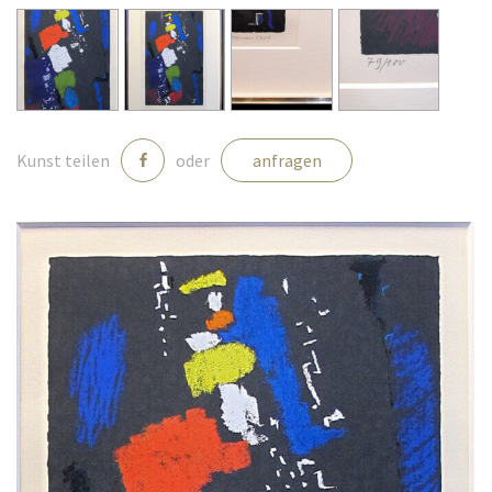
Medien
Kontakt
Kunst teilen
oder
anfragen
einloggen