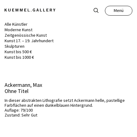
Menü
Schließen
Alle Künstler
Moderne Kunst
Zeitgenössische Kunst
Kunst 17. – 19. Jahrhundert
Skulpturen
Kunst bis 500 €
Kunst
Kunst bis 1000 €
Antiquitäten
Ackermann, Max
Ohne Titel
Auktion
In dieser abstrakten Lithografie setzt Ackermann helle, pastellige
Farbflächen auf einen dunkelblauen Hintergrund.
Auflage: 79/100
Leistungen
Zustand: Sehr Gut
Über uns