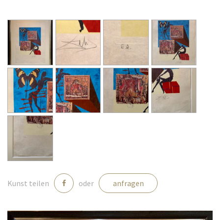
Medien
Kontakt
einloggen
Kunst teilen
oder
anfragen