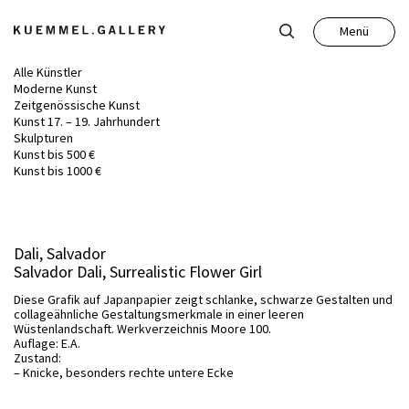
Menü
Schließen
Alle Künstler
Moderne Kunst
Zeitgenössische Kunst
Kunst 17. – 19. Jahrhundert
Skulpturen
Kunst bis 500 €
Kunst
Kunst bis 1000 €
Antiquitäten
Dali, Salvador
Salvador Dali, Surrealistic Flower Girl
Auktion
Diese Grafik auf Japanpapier zeigt schlanke, schwarze Gestalten und
collageähnliche Gestaltungsmerkmale in einer leeren
Wüstenlandschaft. Werkverzeichnis Moore 100.
Leistungen
Auflage: E.A.
Zustand:
– Knicke, besonders rechte untere Ecke
Über uns