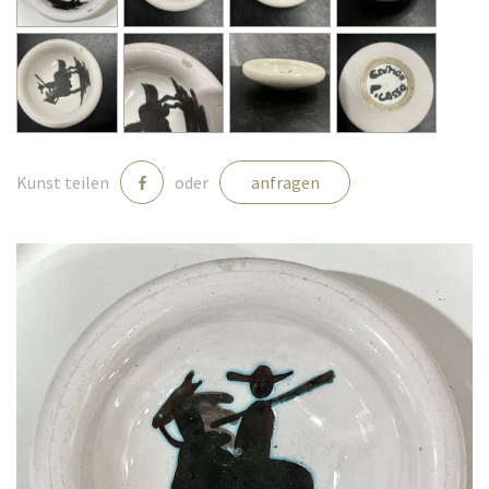
Medien
Kontakt
Kunst teilen
oder
anfragen
einloggen