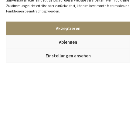
Surfverhalten oder eindeutige IDs auf dieser Website verarbeiten. Wenn du deine
Zustimmung nicht erteilst oder zurückziehst, können bestimmte Merkmale und
Funktionen beeinträchtigt werden.
Akzeptieren
Ablehnen
Einstellungen ansehen
Jetzt im Kümmel Gallery Newsletter anmelden
und alle Infos zu neuen Objekten und Events erhalten.