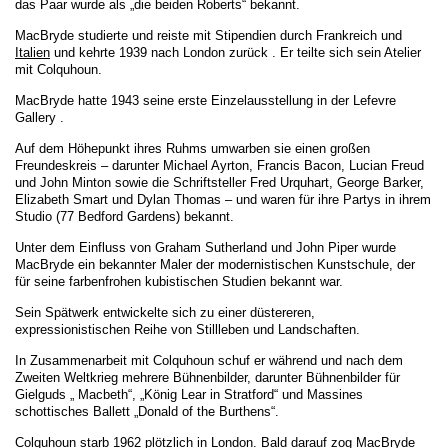
das Paar wurde als „die beiden Roberts“ bekannt.
MacBryde studierte und reiste mit
Stipendien durch Frankreich
und
Italien
und kehrte 1939 nach
London
zurück . Er teilte sich sein Atelier
mit Colquhoun.
MacBryde hatte 1943 seine erste Einzelausstellung in der
Lefevre
Gallery .
Auf dem Höhepunkt ihres Ruhms umwarben sie einen großen
Freundeskreis – darunter
Michael Ayrton
,
Francis Bacon
,
Lucian Freud
und
John Minton
sowie die Schriftsteller
Fred Urquhart
,
George Barker
,
Elizabeth Smart
und
Dylan Thomas
– und waren für ihre Partys in ihrem
Studio (77
Bedford Gardens
) bekannt.
Unter dem Einfluss von
Graham Sutherland
und
John Piper
wurde
MacBryde ein bekannter Maler der
modernistischen
Kunstschule, der
für seine farbenfrohen
kubistischen
Studien bekannt war.
Sein Spätwerk entwickelte sich zu einer düstereren,
expressionistischen
Reihe von
Stillleben
und Landschaften
.
In Zusammenarbeit mit Colquhoun schuf er während und nach dem
Zweiten Weltkrieg
mehrere Bühnenbilder, darunter Bühnenbilder für
Gielguds „ Macbeth“
,
„König Lear
in
Stratford“
und
Massines
schottisches
Ballett
„Donald of the Burthens“.
Colquhoun starb 1962 plötzlich in London. Bald darauf zog MacBryde