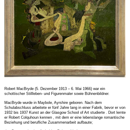
Robert MacBryde (5. Dezember 1913 – 6. Mai 1966) war ein
schottischer
Stillleben- und Figurenmaler sowie Bühnenbildner.
MacBryde wurde in
Maybole
,
Ayrshire
geboren. Nach dem
Schulabschluss arbeitete er fünf Jahre lang in einer Fabrik, bevor er von
1932 bis 1937 Kunst an der
Glasgow School of Art
studierte . Dort lernte
er
Robert Colquhoun
kennen , mit dem er eine lebenslange romantische
Beziehung und berufliche Zusammenarbeit aufbaute;