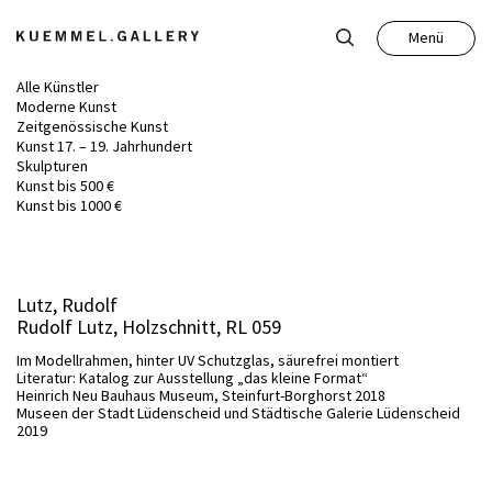
Menü
Schließen
Alle Künstler
Moderne Kunst
Zeitgenössische Kunst
Kunst 17. – 19. Jahrhundert
Skulpturen
Kunst bis 500 €
Kunst
Kunst bis 1000 €
Antiquitäten
Lutz, Rudolf
Rudolf Lutz, Holzschnitt, RL 059
Auktion
Im Modellrahmen, hinter UV Schutzglas, säurefrei montiert
Literatur: Katalog zur Ausstellung „das kleine Format“
Heinrich Neu Bauhaus Museum, Steinfurt-Borghorst 2018
Leistungen
Museen der Stadt Lüdenscheid und Städtische Galerie Lüdenscheid
2019
Über uns