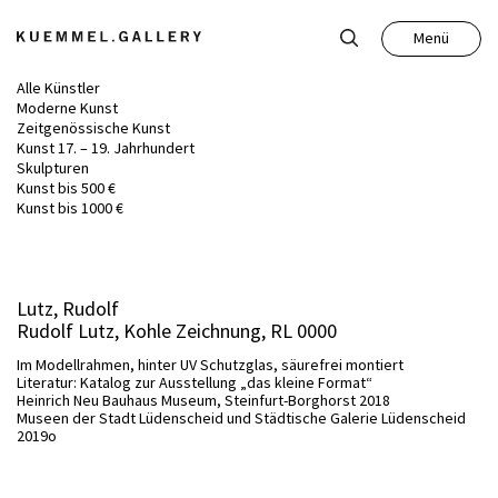
Menü
Schließen
Alle Künstler
Moderne Kunst
Zeitgenössische Kunst
Kunst 17. – 19. Jahrhundert
Skulpturen
Kunst bis 500 €
Kunst
Kunst bis 1000 €
Antiquitäten
Lutz, Rudolf
Rudolf Lutz, Kohle Zeichnung, RL 0000
Auktion
Im Modellrahmen, hinter UV Schutzglas, säurefrei montiert
Literatur: Katalog zur Ausstellung „das kleine Format“
Heinrich Neu Bauhaus Museum, Steinfurt-Borghorst 2018
Leistungen
Museen der Stadt Lüdenscheid und Städtische Galerie Lüdenscheid
2019o
Über uns