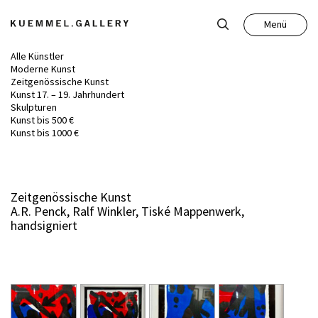
Menü
Schließen
Alle Künstler
Moderne Kunst
Zeitgenössische Kunst
Kunst 17. – 19. Jahrhundert
Skulpturen
Kunst bis 500 €
Kunst
Kunst bis 1000 €
Antiquitäten
Zeitgenössische Kunst
A.R. Penck, Ralf Winkler, Tiské Mappenwerk,
Auktion
handsigniert
Leistungen
Über uns