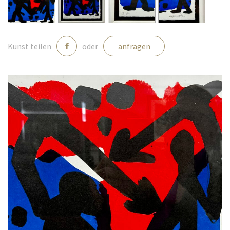
Medien
Kunst teilen
oder
anfragen
Kontakt
einloggen