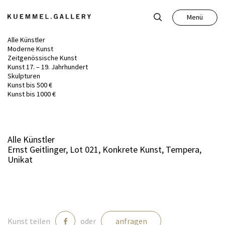
Menü
Schließen
Alle Künstler
Moderne Kunst
Zeitgenössische Kunst
Kunst 17. – 19. Jahrhundert
Skulpturen
Kunst bis 500 €
Kunst
Kunst bis 1000 €
Antiquitäten
Alle Künstler
Ernst Geitlinger, Lot 021, Konkrete Kunst, Tempera,
Auktion
Unikat
Leistungen
Über uns
Kunst teilen
oder
anfragen