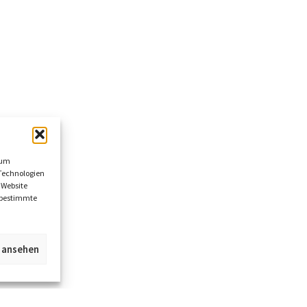
 um
Technologien
 Website
n bestimmte
n ansehen