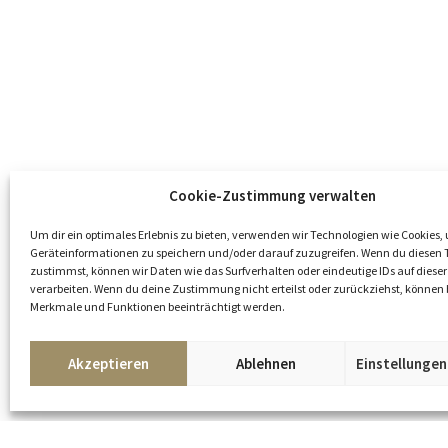
Cookie-Zustimmung verwalten
Um dir ein optimales Erlebnis zu bieten, verwenden wir Technologien wie Cookies,
Geräteinformationen zu speichern und/oder darauf zuzugreifen. Wenn du diesen 
zustimmst, können wir Daten wie das Surfverhalten oder eindeutige IDs auf dieser
verarbeiten. Wenn du deine Zustimmung nicht erteilst oder zurückziehst, könne
Merkmale und Funktionen beeinträchtigt werden.
Kunst
Akzeptieren
Ablehnen
Einstellunge
oder
anfragen
teilen