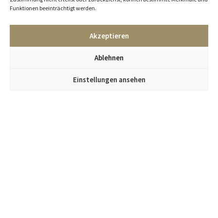
Funktionen beeinträchtigt werden.
Akzeptieren
Ablehnen
Einstellungen ansehen
Jetzt im Kümmel Gallery Newsletter anmelden
und alle Infos zu neuen Objekten und Events erhalten.