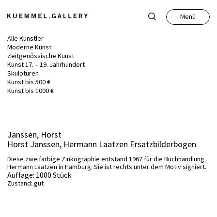
Menü
Schließen
Alle Künstler
Moderne Kunst
Zeitgenössische Kunst
Kunst 17. – 19. Jahrhundert
Skulpturen
Kunst bis 500 €
Kunst
Kunst bis 1000 €
Antiquitäten
Janssen, Horst
Horst Janssen, Hermann Laatzen Ersatzbilderbogen
Auktion
Diese zweifarbige Zinkographie entstand 1967 für die Buchhandlung
Hermann Laatzen in Hamburg. Sie ist rechts unter dem Motiv signiert.
Auflage: 1000 Stück
Leistungen
Zustand: gut
Über uns