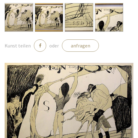
Medien
Kontakt
Kunst teilen
oder
anfragen
einloggen