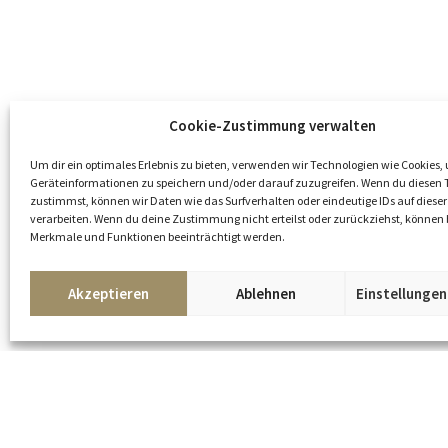
Cookie-Zustimmung verwalten
Um dir ein optimales Erlebnis zu bieten, verwenden wir Technologien wie Cookies,
Geräteinformationen zu speichern und/oder darauf zuzugreifen. Wenn du diesen 
zustimmst, können wir Daten wie das Surfverhalten oder eindeutige IDs auf dieser
verarbeiten. Wenn du deine Zustimmung nicht erteilst oder zurückziehst, könne
Merkmale und Funktionen beeinträchtigt werden.
Kunst
Akzeptieren
Ablehnen
Einstellunge
oder
anfragen
teilen