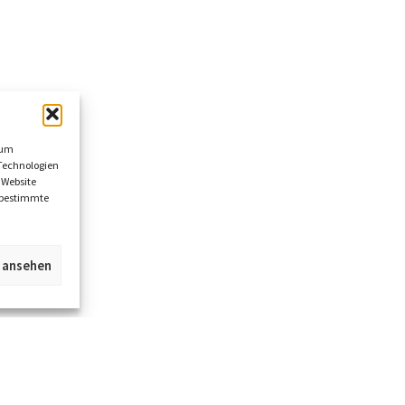
 um
Technologien
 Website
n bestimmte
n ansehen
Jetzt im Kümmel Gallery Newsletter anmel
und alle Infos zu neuen Objekten und Event