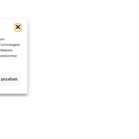
 um
Technologien
 Website
n bestimmte
n ansehen
Jetzt im Kümmel Gallery Newsletter anmel
und alle Infos zu neuen Objekten und Event