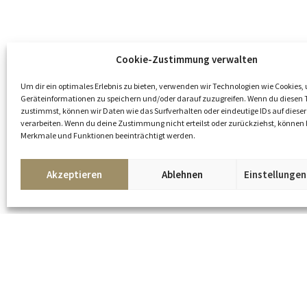
Cookie-Zustimmung verwalten
Um dir ein optimales Erlebnis zu bieten, verwenden wir Technologien wie Cookies,
Geräteinformationen zu speichern und/oder darauf zuzugreifen. Wenn du diesen 
zustimmst, können wir Daten wie das Surfverhalten oder eindeutige IDs auf dieser
verarbeiten. Wenn du deine Zustimmung nicht erteilst oder zurückziehst, könne
Merkmale und Funktionen beeinträchtigt werden.
Kunst
Akzeptieren
Ablehnen
Einstellunge
oder
anfragen
teilen