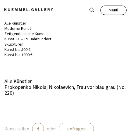
Menü
Schließen
Alle Künstler
Moderne Kunst
Zeitgenössische Kunst
Kunst 17. – 19. Jahrhundert
Skulpturen
Kunst bis 500 €
Kunst
Kunst bis 1000 €
Antiquitäten
Alle Künstler
Prokopenko Nikolaj Nikolaevich, Frau vor blau grau (No.
Auktion
220)
Leistungen
Über uns
Kunst teilen
oder
anfragen