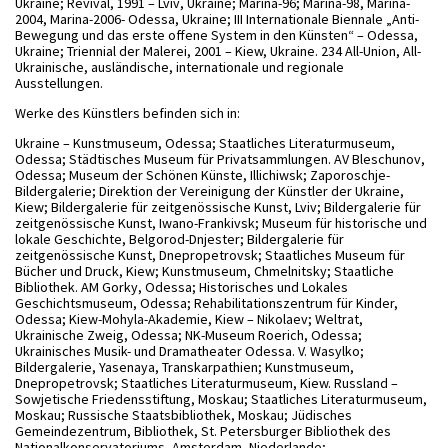
Ukraine; Revival, 1991 – Lviv, Ukraine; Marina-96; Marina-98, Marina-
2004, Marina-2006- Odessa, Ukraine; III Internationale Biennale „Anti-
Bewegung und das erste offene System in den Künsten“ – Odessa,
Ukraine; Triennial der Malerei, 2001 – Kiew, Ukraine. 234 All-Union, All-
Ukrainische, ausländische, internationale und regionale
Ausstellungen.
Werke des Künstlers befinden sich in:
Ukraine – Kunstmuseum, Odessa; Staatliches Literaturmuseum,
Odessa; Städtisches Museum für Privatsammlungen. AV Bleschunov,
Odessa; Museum der Schönen Künste, Illichiwsk; Zaporoschje-
Bildergalerie; Direktion der Vereinigung der Künstler der Ukraine,
Kiew; Bildergalerie für zeitgenössische Kunst, Lviv; Bildergalerie für
zeitgenössische Kunst, Iwano-Frankivsk; Museum für historische und
lokale Geschichte, Belgorod-Dnjester; Bildergalerie für
zeitgenössische Kunst, Dnepropetrovsk; Staatliches Museum für
Bücher und Druck, Kiew; Kunstmuseum, Chmelnitsky; Staatliche
Bibliothek. AM Gorky, Odessa; Historisches und Lokales
Geschichtsmuseum, Odessa; Rehabilitationszentrum für Kinder,
Odessa; Kiew-Mohyla-Akademie, Kiew – Nikolaev; Weltrat,
Ukrainische Zweig, Odessa; NK-Museum Roerich, Odessa;
Ukrainisches Musik- und Dramatheater Odessa. V. Wasylko;
Bildergalerie, Yasenaya, Transkarpathien; Kunstmuseum,
Dnepropetrovsk; Staatliches Literaturmuseum, Kiew. Russland –
Sowjetische Friedensstiftung, Moskau; Staatliches Literaturmuseum,
Moskau; Russische Staatsbibliothek, Moskau; Jüdisches
Gemeindezentrum, Bibliothek, St. Petersburger Bibliothek des
Nationalkonservatoriums, Amsterdam, Niederlande;