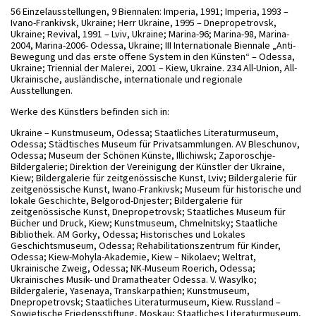
56 Einzelausstellungen, 9 Biennalen: Imperia, 1991; Imperia, 1993 –
Ivano-Frankivsk, Ukraine; Herr Ukraine, 1995 – Dnepropetrovsk,
Ukraine; Revival, 1991 – Lviv, Ukraine; Marina-96; Marina-98, Marina-
2004, Marina-2006- Odessa, Ukraine; III Internationale Biennale „Anti-
Bewegung und das erste offene System in den Künsten“ – Odessa,
Ukraine; Triennial der Malerei, 2001 – Kiew, Ukraine. 234 All-Union, All-
Ukrainische, ausländische, internationale und regionale
Ausstellungen.
Werke des Künstlers befinden sich in:
Ukraine – Kunstmuseum, Odessa; Staatliches Literaturmuseum,
Odessa; Städtisches Museum für Privatsammlungen. AV Bleschunov,
Odessa; Museum der Schönen Künste, Illichiwsk; Zaporoschje-
Bildergalerie; Direktion der Vereinigung der Künstler der Ukraine,
Kiew; Bildergalerie für zeitgenössische Kunst, Lviv; Bildergalerie für
zeitgenössische Kunst, Iwano-Frankivsk; Museum für historische und
lokale Geschichte, Belgorod-Dnjester; Bildergalerie für
zeitgenössische Kunst, Dnepropetrovsk; Staatliches Museum für
Bücher und Druck, Kiew; Kunstmuseum, Chmelnitsky; Staatliche
Bibliothek. AM Gorky, Odessa; Historisches und Lokales
Geschichtsmuseum, Odessa; Rehabilitationszentrum für Kinder,
Odessa; Kiew-Mohyla-Akademie, Kiew – Nikolaev; Weltrat,
Ukrainische Zweig, Odessa; NK-Museum Roerich, Odessa;
Ukrainisches Musik- und Dramatheater Odessa. V. Wasylko;
Bildergalerie, Yasenaya, Transkarpathien; Kunstmuseum,
Dnepropetrovsk; Staatliches Literaturmuseum, Kiew. Russland –
Sowjetische Friedensstiftung, Moskau; Staatliches Literaturmuseum,