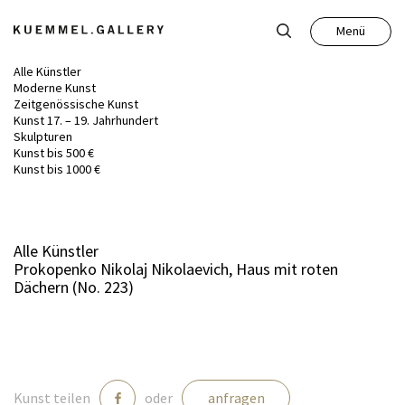
Menü
Schließen
Alle Künstler
Moderne Kunst
Zeitgenössische Kunst
Kunst 17. – 19. Jahrhundert
Skulpturen
Kunst bis 500 €
Kunst
Kunst bis 1000 €
Antiquitäten
Alle Künstler
Prokopenko Nikolaj Nikolaevich, Haus mit roten
Auktion
Dächern (No. 223)
Leistungen
Über uns
Kunst teilen
oder
anfragen