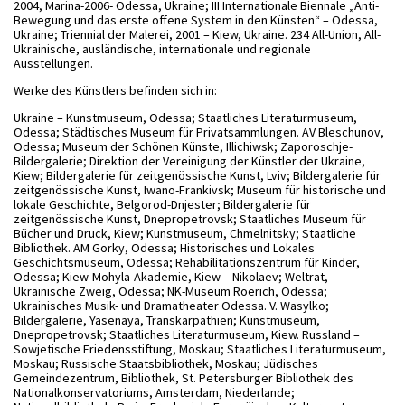
2004, Marina-2006- Odessa, Ukraine; III Internationale Biennale „Anti-
Bewegung und das erste offene System in den Künsten“ – Odessa,
Ukraine; Triennial der Malerei, 2001 – Kiew, Ukraine. 234 All-Union, All-
Ukrainische, ausländische, internationale und regionale
Ausstellungen.
Werke des Künstlers befinden sich in:
Ukraine – Kunstmuseum, Odessa; Staatliches Literaturmuseum,
Odessa; Städtisches Museum für Privatsammlungen. AV Bleschunov,
Odessa; Museum der Schönen Künste, Illichiwsk; Zaporoschje-
Bildergalerie; Direktion der Vereinigung der Künstler der Ukraine,
Kiew; Bildergalerie für zeitgenössische Kunst, Lviv; Bildergalerie für
zeitgenössische Kunst, Iwano-Frankivsk; Museum für historische und
lokale Geschichte, Belgorod-Dnjester; Bildergalerie für
zeitgenössische Kunst, Dnepropetrovsk; Staatliches Museum für
Bücher und Druck, Kiew; Kunstmuseum, Chmelnitsky; Staatliche
Bibliothek. AM Gorky, Odessa; Historisches und Lokales
Geschichtsmuseum, Odessa; Rehabilitationszentrum für Kinder,
Odessa; Kiew-Mohyla-Akademie, Kiew – Nikolaev; Weltrat,
Ukrainische Zweig, Odessa; NK-Museum Roerich, Odessa;
Ukrainisches Musik- und Dramatheater Odessa. V. Wasylko;
Bildergalerie, Yasenaya, Transkarpathien; Kunstmuseum,
Dnepropetrovsk; Staatliches Literaturmuseum, Kiew. Russland –
Sowjetische Friedensstiftung, Moskau; Staatliches Literaturmuseum,
Moskau; Russische Staatsbibliothek, Moskau; Jüdisches
Gemeindezentrum, Bibliothek, St. Petersburger Bibliothek des
Nationalkonservatoriums, Amsterdam, Niederlande;