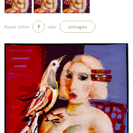
Medien
Kunst teilen
oder
anfragen
Kontakt
einloggen