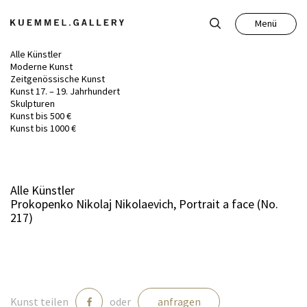
Menü
Schließen
Alle Künstler
Moderne Kunst
Zeitgenössische Kunst
Kunst 17. – 19. Jahrhundert
Skulpturen
Kunst bis 500 €
Kunst
Kunst bis 1000 €
Antiquitäten
Alle Künstler
Prokopenko Nikolaj Nikolaevich, Portrait a face (No.
Auktion
217)
Leistungen
Über uns
Kunst teilen
oder
anfragen