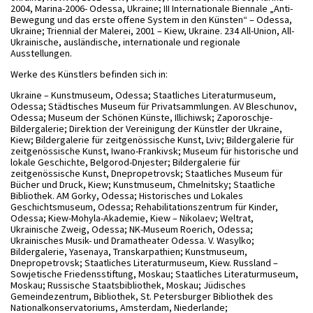
2004, Marina-2006- Odessa, Ukraine; III Internationale Biennale „Anti-
Bewegung und das erste offene System in den Künsten“ – Odessa,
Ukraine; Triennial der Malerei, 2001 – Kiew, Ukraine. 234 All-Union, All-
Ukrainische, ausländische, internationale und regionale
Ausstellungen.
Werke des Künstlers befinden sich in:
Ukraine – Kunstmuseum, Odessa; Staatliches Literaturmuseum,
Odessa; Städtisches Museum für Privatsammlungen. AV Bleschunov,
Odessa; Museum der Schönen Künste, Illichiwsk; Zaporoschje-
Bildergalerie; Direktion der Vereinigung der Künstler der Ukraine,
Kiew; Bildergalerie für zeitgenössische Kunst, Lviv; Bildergalerie für
zeitgenössische Kunst, Iwano-Frankivsk; Museum für historische und
lokale Geschichte, Belgorod-Dnjester; Bildergalerie für
zeitgenössische Kunst, Dnepropetrovsk; Staatliches Museum für
Bücher und Druck, Kiew; Kunstmuseum, Chmelnitsky; Staatliche
Bibliothek. AM Gorky, Odessa; Historisches und Lokales
Geschichtsmuseum, Odessa; Rehabilitationszentrum für Kinder,
Odessa; Kiew-Mohyla-Akademie, Kiew – Nikolaev; Weltrat,
Ukrainische Zweig, Odessa; NK-Museum Roerich, Odessa;
Ukrainisches Musik- und Dramatheater Odessa. V. Wasylko;
Bildergalerie, Yasenaya, Transkarpathien; Kunstmuseum,
Dnepropetrovsk; Staatliches Literaturmuseum, Kiew. Russland –
Sowjetische Friedensstiftung, Moskau; Staatliches Literaturmuseum,
Moskau; Russische Staatsbibliothek, Moskau; Jüdisches
Gemeindezentrum, Bibliothek, St. Petersburger Bibliothek des
Nationalkonservatoriums, Amsterdam, Niederlande;