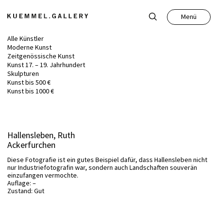
Menü
Schließen
Alle Künstler
Moderne Kunst
Zeitgenössische Kunst
Kunst 17. – 19. Jahrhundert
Skulpturen
Kunst bis 500 €
Kunst
Kunst bis 1000 €
Antiquitäten
Hallensleben, Ruth
Ackerfurchen
Auktion
Diese Fotografie ist ein gutes Beispiel dafür, dass Hallensleben nicht
nur Industriefotografin war, sondern auch Landschaften souverän
einzufangen vermochte.
Leistungen
Auflage: –
Zustand: Gut
Über uns