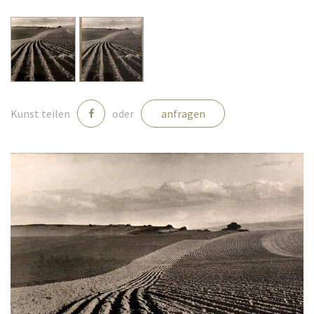
Medien
Kontakt
Kunst teilen
oder
anfragen
einloggen