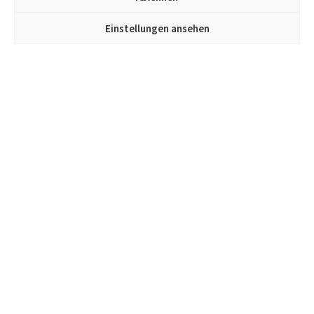
Einstellungen ansehen
Jetzt im Kümmel Gallery Newsletter anmelden
und alle Infos zu neuen Objekten und Events erhalten.
Verantwortlich für die Inhalte dieser Seite gemäß § 7 Abs.1 TMG ist