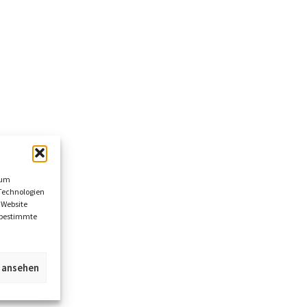
 um
Technologien
 Website
n bestimmte
n ansehen