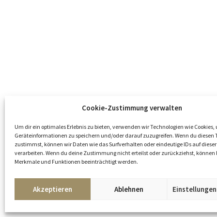
Cookie-Zustimmung verwalten
Um dir ein optimales Erlebnis zu bieten, verwenden wir Technologien wie Cookies,
Geräteinformationen zu speichern und/oder darauf zuzugreifen. Wenn du diesen 
zustimmst, können wir Daten wie das Surfverhalten oder eindeutige IDs auf dieser
verarbeiten. Wenn du deine Zustimmung nicht erteilst oder zurückziehst, könne
Merkmale und Funktionen beeinträchtigt werden.
Kunst
Akzeptieren
Ablehnen
Einstellunge
oder
anfragen
teilen