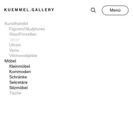
Menü
Schließen
Kunsthandel
Figuren/Skulpturen
Glas/Porzellan
Silber
Uhren
Varia
Kunst
Vitrinenobjekte
Möbel
Kleinmöbel
Kommoden
Antiquitäten
Schränke
Sekretäre
Sitzmöbel
Auktion
Tische
Leistungen
Über uns