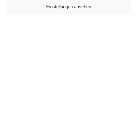
Einstellungen ansehen
Jetzt im Kümmel Gallery Newsletter anmelden
und alle Infos zu neuen Objekten und Events
erhalten.
Verantwortlich für die Inhalte dieser Seite gemäß § 7 Abs.1 TMG