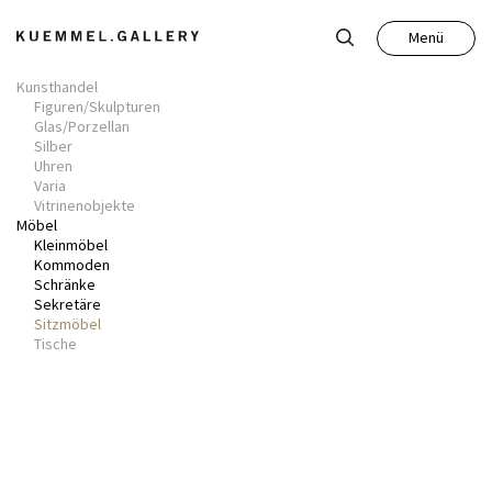
Menü
Schließen
Kunsthandel
Figuren/Skulpturen
Glas/Porzellan
Silber
Uhren
Varia
Kunst
Vitrinenobjekte
Möbel
Kleinmöbel
Kommoden
Antiquitäten
Schränke
Sekretäre
Sitzmöbel
Auktion
Tische
Leistungen
Über uns